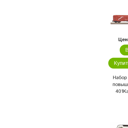
Цен
Купит
Набор 
повыш
401K