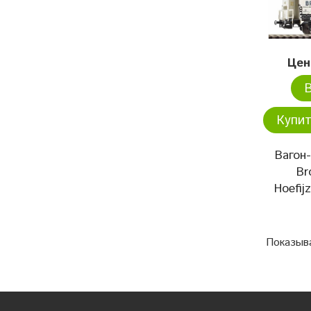
Цен
Купит
Вагон
Br
Hoefijz
Показыв