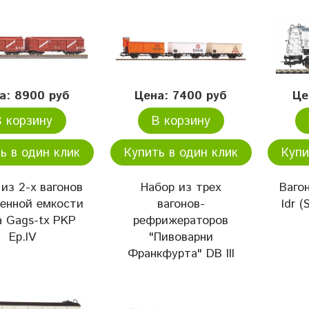
а: 8900 руб
Цена: 7400 руб
Це
В корзину
В корзину
ь в один клик
Купить в один клик
Купи
из 2-х вагонов
Набор из трех
Ваго
енной емкости
вагонов-
ldr (
a Gags-tx PKP
рефрижераторов
Ep.IV
"Пивоварни
Франкфурта" DB III