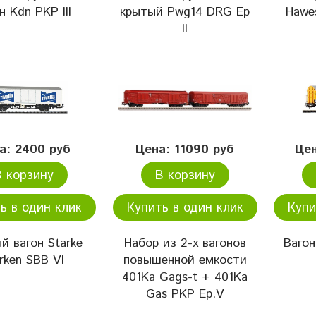
н Kdn PKP III
крытый Pwg14 DRG Ep
Hawe
II
а: 2400 руб
Цена: 11090 руб
Цен
В корзину
В корзину
ь в один клик
Купить в один клик
Купи
й вагон Starke
Набор из 2-х вагонов
Ваго
rken SBB VI
повышенной емкости
401Ka Gags-t + 401Ka
Gas PKP Ep.V