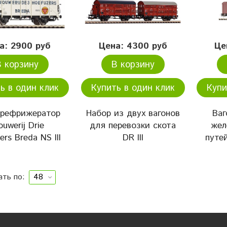
а: 2900 руб
Цена: 4300 руб
Це
В корзину
В корзину
ь в один клик
Купить в один клик
Купи
-рефрижератор
Набор из двух вагонов
Ваг
ouwerij Drie
для перевозки скота
жел
ers Breda NS III
DR III
путе
ать по: