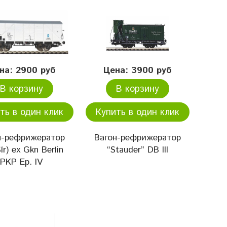
на: 2900 руб
Цена: 3900 руб
В корзину
В корзину
ть в один клик
Купить в один клик
н-рефрижератор
Вагон-рефрижератор
Slr) ex Gkn Berlin
“Stauder” DB III
PKP Ep. IV