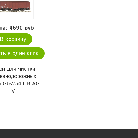
на: 4690 руб
В корзину
ть в один клик
он для чистки
езнодорожных
й Gbs254 DB AG
V