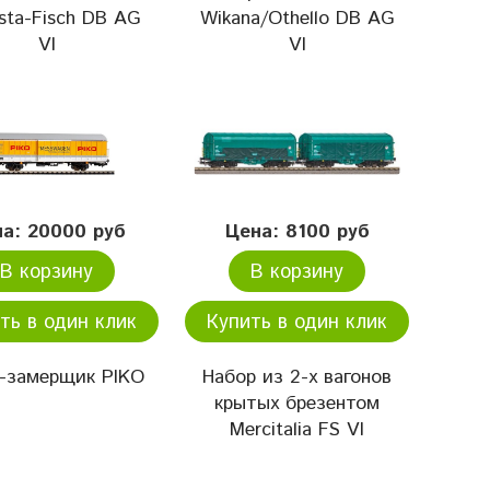
sta-Fisch DB AG
Wikana/Othello DB AG
VI
VI
а: 20000 руб
Цена: 8100 руб
В корзину
В корзину
ть в один клик
Купить в один клик
н-замерщик PIKO
Набор из 2-х вагонов
крытых брезентом
Mercitalia FS VI