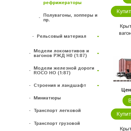
рефрижераторы
Купит
Полувагоны, хопперы и
-
пр.
Кры
ваго
-
Рельсовый материал
Модели локомотивов и
-
вагонов РЖД H0 (1:87)
Модели железной дороги
-
ROCO HO (1:87)
-
Строения и ландшафт
Цен
-
Миниатюры
-
Транспорт легковой
Купит
-
Транспорт грузовой
Кры