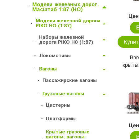
Модели железных дорог.
-
Масштаб 1:87 (HO)
Цен
Модели железной дороги
-
PIKO HO (1:87)
Наборы железной
-
Купит
дороги PIKO H0 (1:87)
-
Локомотивы
Ваг
крытый
-
Вагоны
-
Пассажирские вагоны
-
Грузовые вагоны
-
Цистерны
-
Платформы
Цен
Крытые грузовые
-
вагоны, вагоны-