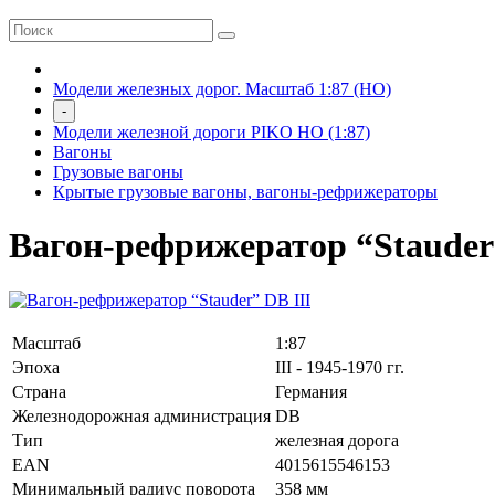
Модели железных дорог. Масштаб 1:87 (HO)
-
Модели железной дороги PIKO HO (1:87)
Вагоны
Грузовые вагоны
Крытые грузовые вагоны, вагоны-рефрижераторы
Вагон-рефрижератор “Stauder
Масштаб
1:87
Эпоха
III - 1945-1970 гг.
Страна
Германия
Железнодорожная администрация
DB
Тип
железная дорога
EAN
4015615546153
Минимальный радиус поворота
358 мм