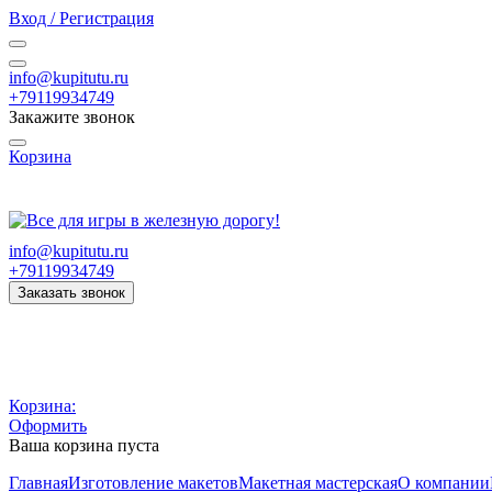
Вход / Регистрация
info@kupitutu.ru
+79119934749
Закажите звонок
Корзина
Часы работы: с 10:00 до 20:00 Пн-Вс
info@kupitutu.ru
+79119934749
Заказать звонок
Корзина:
Оформить
Ваша корзина пуста
Главная
Изготовление макетов
Макетная мастерская
О компании