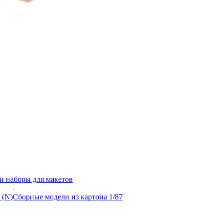
и наборы для макетов
-
 (N)
Сборные модели из картона 1/87