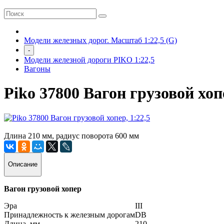
Модели железных дорог. Масштаб 1:22,5 (G)
-
Модели железной дороги PIKO 1:22,5
Вагоны
Piko 37800 Вагон грузовой хопе
Длина 210 мм, радиус поворота 600 мм
Описание
Вагон грузовой хопер
Эра
III
Принадлежность к железным дорогам
DB
Длина, мм
210