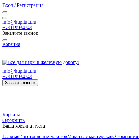
Вход / Регистрация
info@kupitutu.ru
+79119934749
Закажите звонок
Корзина
Часы работы: с 10:00 до 20:00 Пн-Вс
info@kupitutu.ru
+79119934749
Заказать звонок
Корзина:
Оформить
Ваша корзина пуста
Главная
Изготовление макетов
Макетная мастерская
О компании