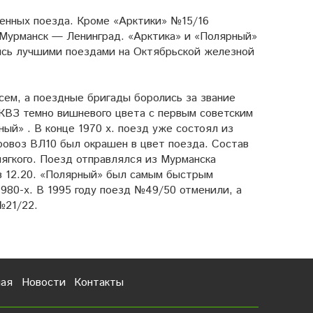
менных поезда. Кроме «Арктики» №15/16
Мурманск — Ленинград. «Арктика» и «Полярный»
ись лучшими поездами на Октябрьской железной
ем, а поездные бригады боролись за звание
 КВЗ темно вишневого цвета с первым советским
ый» . В конце 1970 х. поезд уже состоял из
ровоз ВЛ10 был окрашен в цвет поезда. Состав
 мягкого. Поезд отправлялся из Мурманска
в 12.20. «Полярный» был самым быстрым
980-х. В 1995 году поезд №49/50 отменили, а
№21/22.
ная
Новости
Контакты