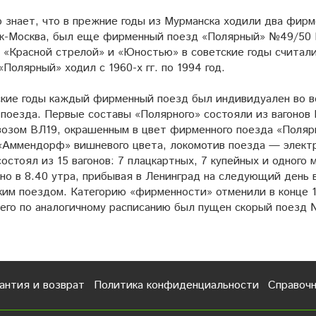
о знает, что в прежние годы из Мурманска ходили два фир
к-Москва, был еще фирменный поезд «Полярный» №49/50 
с «Красной стрелой» и «Юностью» в советские годы считал
«Полярный» ходил с 1960-х гг. по 1994 год.
ские годы каждый фирменный поезд был индивидуален во вс
 поезда. Первые составы «Полярного» состояли из вагонов
возом ВЛ19, окрашенным в цвет фирменного поезда «Полярн
 «Аммендорф» вишневого цвета, локомотив поезда — элект
остоял из 15 вагонов: 7 плацкартных, 7 купейных и одного
но в 8.40 утра, прибывая в Ленинград на следующий день 
ким поездом. Категорию «фирменности» отменили в конце 1
него по аналогичному расписанию был пущен скорый поезд 
антия и возврат
Политика конфиденциальности
Справоч