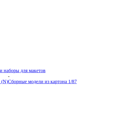
и наборы для макетов
-
 (N)
Сборные модели из картона 1/87