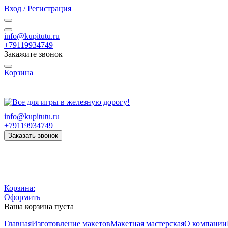
Вход / Регистрация
info@kupitutu.ru
+79119934749
Закажите звонок
Корзина
Часы работы: с 10:00 до 20:00 Пн-Вс
info@kupitutu.ru
+79119934749
Заказать звонок
Корзина:
Оформить
Ваша корзина пуста
Главная
Изготовление макетов
Макетная мастерская
О компании