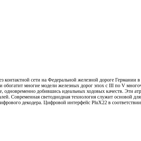
з контактной сети на Федеральной железной дороге Германии в 
о и обогатит многие модели железных дорог эпох с III по V мно
тве, одновременно добившись идеальных ходовых качеств. Эти 
лей. Современная светодиодная технология служит основой для
фрового декодера. Цифровой интерфейс PluX22 в соответствии 