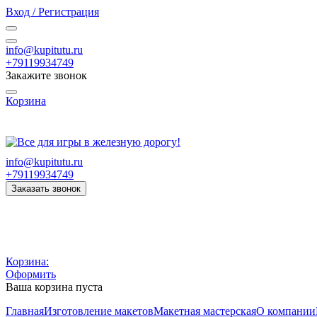
Вход / Регистрация
info@kupitutu.ru
+79119934749
Закажите звонок
Корзина
Часы работы: с 10:00 до 20:00 Пн-Вс
info@kupitutu.ru
+79119934749
Заказать звонок
Корзина:
Оформить
Ваша корзина пуста
Главная
Изготовление макетов
Макетная мастерская
О компании