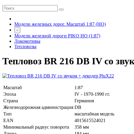
Модели железных дорог. Масштаб 1:87 (HO)
-
Модели железной дороги PIKO HO (1:87)
Локомотивы
Тепловозы
Тепловоз BR 216 DB IV со зву
Масштаб
1:87
Эпоха
IV - 1970-1990 гг.
Страна
Германия
Железнодорожная администрация
DB
Тип
масштабная модель
EAN
4015615524021
Минимальный радиус поворота
358 мм
Длина
184 мм