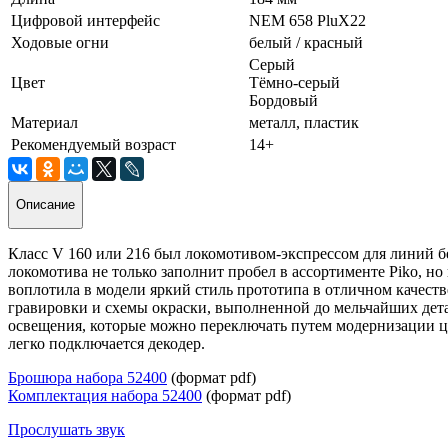
Цифровой интерфейс
NEM 658 PluX22
Ходовые огни
белый / красный
Серый
Цвет
Тёмно-серый
Бордовый
Материал
металл, пластик
Рекомендуемый возраст
14+
Описание
Класс V 160 или 216 был локомотивом-экспрессом для линий бе
локомотива не только заполнит пробел в ассортименте Piko, н
воплотила в модели яркий стиль прототипа в отличном качес
гравировки и схемы окраски, выполненной до мельчайших дета
освещения, которые можно переключать путем модернизации ци
легко подключается декодер.
Брошюра набора 52400
(формат pdf)
Комплектация набора 52400
(формат pdf)
Прослушать звук