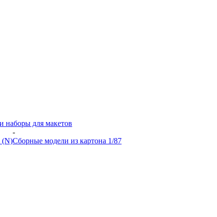
и наборы для макетов
-
 (N)
Сборные модели из картона 1/87