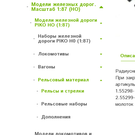
Модели железных дорог.
-
Масштаб 1:87 (HO)
Модели железной дороги
-
PIKO HO (1:87)
Наборы железной
-
дороги PIKO H0 (1:87)
-
Локомотивы
Описа
-
Вагоны
Радиусны
При зак
-
Рельсовый материал
артикул
-
Рельсы и стрелки
1.55298-
2.55299-
-
Рельсовые наборы
молоток
-
Дополнения
Модели локомотивов и