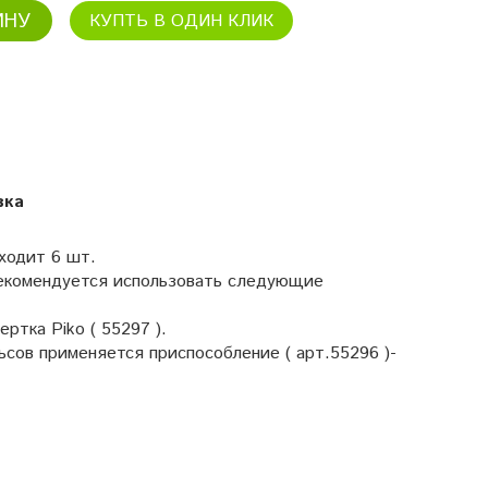
ИНУ
КУПТЬ В ОДИН КЛИК
вка
входит 6 шт.
рекомендуется использовать следующие
ртка Piko ( 55297 ).
ьсов применяется приспособление ( арт.55296 )-