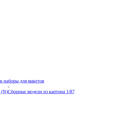
и наборы для макетов
-
 (N)
Сборные модели из картона 1/87