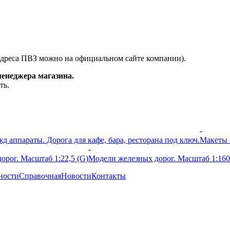
адреса ПВЗ можно на официальном сайте компании).
менеджера магазина.
ть.
-
 аппараты. Дорога для кафе, бара, ресторана под ключ.
Макеты 
-
орог. Масштаб 1:22,5 (G)
Модели железных дорог. Масштаб 1:160
ности
Справочная
Новости
Контакты