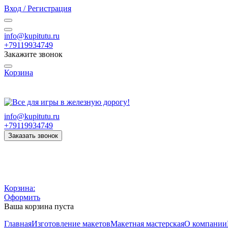
Вход / Регистрация
info@kupitutu.ru
+79119934749
Закажите звонок
Корзина
Часы работы: с 10:00 до 20:00 Пн-Вс
info@kupitutu.ru
+79119934749
Заказать звонок
Корзина:
Оформить
Ваша корзина пуста
Главная
Изготовление макетов
Макетная мастерская
О компании