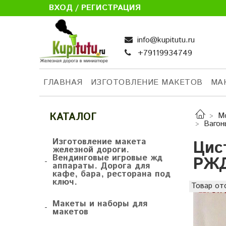
ВХОД / РЕГИСТРАЦИЯ
info@kupitutu.ru
+79119934749
ГЛАВНАЯ
ИЗГОТОВЛЕНИЕ МАКЕТОВ
МА
КАТАЛОГ
М
Ваго
Изготовление макета
Цис
железной дороги.
Вендинговые игровые жд
РЖД
-
аппараты. Дорога для
кафе, бара, ресторана под
ключ.
Товар от
Макеты и наборы для
-
макетов