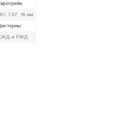
Евротрейн
HO, 1:87, 16 мм
Цистерны
СЖД и РЖД