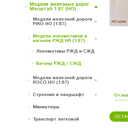
Модели железных дорог.
-
Масштаб 1:87 (HO)
Модели железной дороги
-
PIKO HO (1:87)
Модели локомотивов и
-
вагонов РЖД H0 (1:87)
-
Локомотивы РЖД и СЖД
-
Вагоны РЖД / СЖД
Модели железной дороги
-
ROCO HO (1:87)
-
Строения и ландшафт
Отзы
-
Миниатюры
ОСТА
-
Транспорт легковой