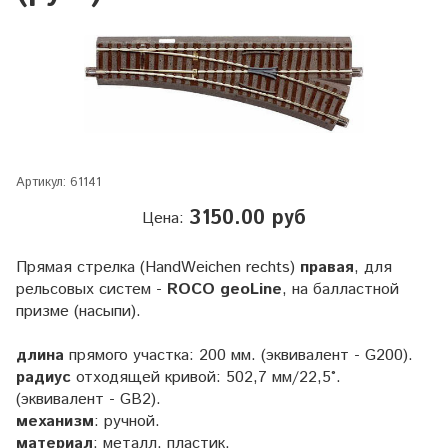
Артикул:
61141
3150.00 руб
Цена:
Прямая стрелка (HandWeichen rechts)
правая
, для
рельсовых систем -
ROCO geoLine
, на балластной
призме (насыпи).
длина
прямого участка: 200 мм. (эквивалент - G200).
радиус
отходящей кривой: 502,7 мм/22,5°.
(эквивалент - GB2).
механизм
: ручной.
материал
: металл, пластик.