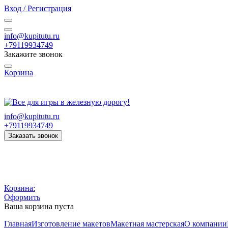
Вход / Регистрация
info@kupitutu.ru
+79119934749
Закажите звонок
Корзина
Часы работы: с 10:00 до 20:00 Пн-Вс
info@kupitutu.ru
+79119934749
Заказать звонок
Корзина:
Оформить
Ваша корзина пуста
Главная
Изготовление макетов
Макетная мастерская
О компании