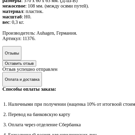
размеры
: 570 x 60 x 63 мм. (Д-Ш-В)
межосевое
: 108 мм. (между осями путей).
материал
: пластик.
масштаб
: H0.
вес
: 0,3 кг.
Производитель: Auhagen, Германия.
Артикул: 11376.
Отзывы
Оставить отзыв
Отзыв успешно отправлен
Оплата и доставка
Способы оплаты заказа:
1. Наличными при получении (наценка 10% от итогвоой стоим
2. Перевод на банковскую карту
3. Оплата через отделение Сбербанка
4. Безналичный расчет для юридических лиц