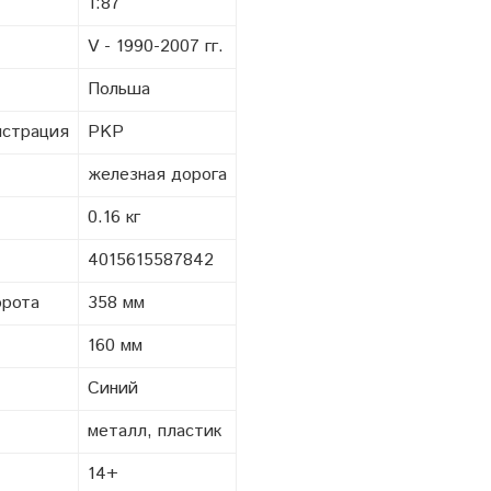
1:87
V - 1990-2007 гг.
Польша
истрация
PKP
железная дорога
0.16 кг
4015615587842
орота
358 мм
160 мм
Синий
металл, пластик
14+