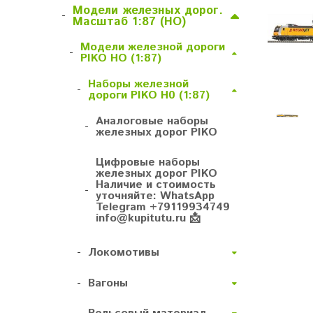
Модели железных дорог.
-
Масштаб 1:87 (HO)
Модели железной дороги
-
PIKO HO (1:87)
Наборы железной
-
дороги PIKO H0 (1:87)
Аналоговые наборы
-
железных дорог PIKO
Цифровые наборы
железных дорог PIKO
Наличие и стоимость
-
уточняйте: WhatsApp
Telegram +79119934749
info@kupitutu.ru 📩
-
Локомотивы
-
Вагоны