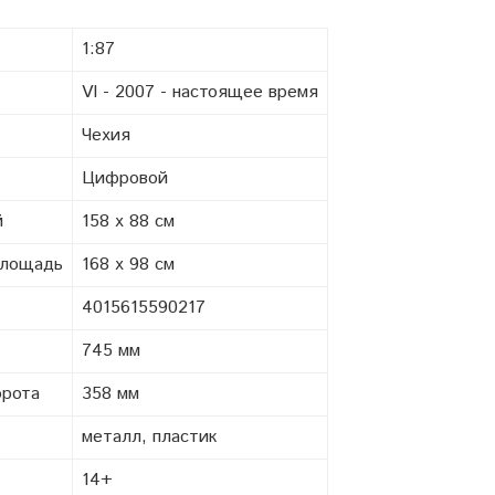
1:87
VI - 2007 - настоящее время
Чехия
Цифровой
й
158 x 88 см
площадь
168 x 98 см
4015615590217
745 мм
орота
358 мм
металл, пластик
14+