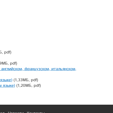
Б, pdf)
49МБ, pdf)
, английском, французском, итальянском,
 языке)
(1,33МБ, pdf)
м языке)
(1,20МБ, pdf)