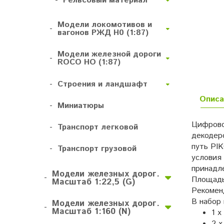
-
Рельсовый материал
Модели локомотивов и
-
вагонов РЖД H0 (1:87)
Модели железной дороги
-
ROCO HO (1:87)
-
Строения и ландшафт
Описа
-
Миниатюры
Цифровой
-
Транспорт легковой
декодер
путь PIK
-
Транспорт грузовой
условия
принадл
Модели железных дорог.
-
Площадь 
Масштаб 1:22,5 (G)
Pекомен
В набор 
Модели железных дорог.
-
Масштаб 1:160 (N)
1 х
2 х