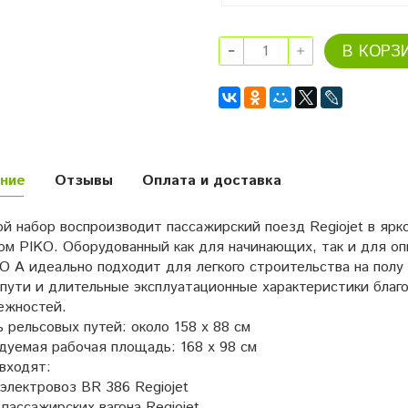
В КОРЗ
ние
Отзывы
Оплата и доставка
 набор воспроизводит пассажирский поезд Regiojet в ярко
ом PIKO. Оборудованный как для начинающих, так и для 
O A идеально подходит для легкого строительства на полу
 пути и длительные эксплуатационные характеристики благ
ежностей.
рельсовых путей: около 158 х 88 см
дуемая рабочая площадь: 168 х 98 см
входят:
 электровоз BR 386 Regiojet
 пассажирских вагона Regiojet