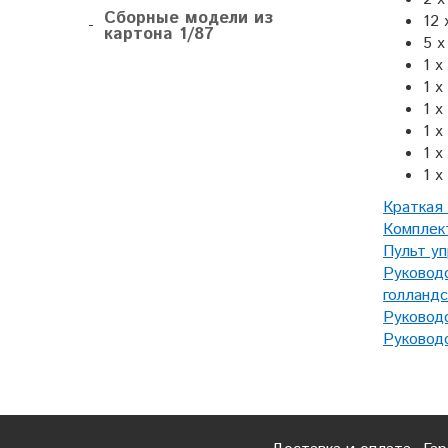
Сборные модели из
12 
-
картона 1/87
5 х
1 х
1 х
1 х
1 х
1 х
1 х
Краткая
Комплек
Пульт уп
Руководс
голландс
Руководс
Руководс