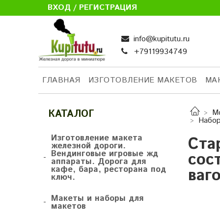
ВХОД / РЕГИСТРАЦИЯ
info@kupitutu.ru
+79119934749
ГЛАВНАЯ
ИЗГОТОВЛЕНИЕ МАКЕТОВ
МА
КАТАЛОГ
М
Набор
Изготовление макета
Ста
железной дороги.
Вендинговые игровые жд
сос
-
аппараты. Дорога для
кафе, бара, ресторана под
ваг
ключ.
Макеты и наборы для
-
макетов