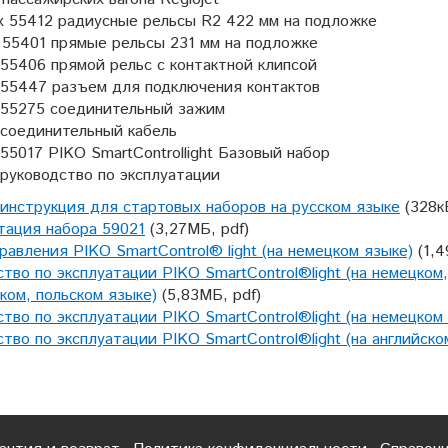
х 55412 радиусные рельсы R2 422 мм на подложке
 55401 прямые рельсы 231 мм на подложке
 55406 прямой рельс с контактной клипсой
 55447 разъем для подключения контактов
 55275 соединительный зажим
 соединительный кабель
 55017 PIKO SmartControllight Базовый набор
 руководство по эксплуатации
 инструкция для стартовых наборов на русском языке
(328к
тация набора 59021
(3,27МБ, pdf)
равления PIKO SmartControl® light (на немецком языке)
(1,
тво по эксплуатации PIKO SmartControl®light (на немецком
ком, польском языке)
(5,83МБ, pdf)
тво по эксплуатации PIKO SmartControl®light (на немецком
тво по эксплуатации PIKO SmartControl®light (на английско