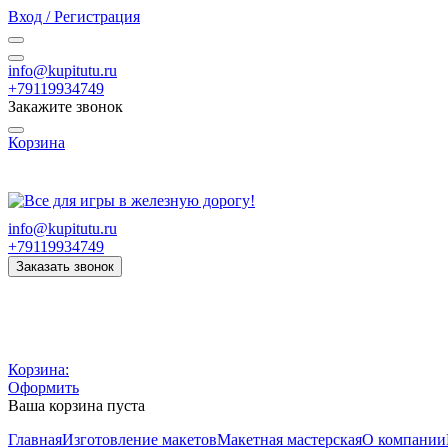
Вход / Регистрация
info@kupitutu.ru
+79119934749
Закажите звонок
Корзина
Часы работы: с 10:00 до 20:00 Пн-Вс
info@kupitutu.ru
+79119934749
Заказать звонок
Корзина:
Оформить
Ваша корзина пуста
Главная
Изготовление макетов
Макетная мастерская
О компании