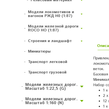
-
Рельсовый материал
Модели локомотивов и
-
вагонов РЖД H0 (1:87)
Модели железной дороги
-
ROCO HO (1:87)
-
Строения и ландшафт
Описа
-
Миниатюры
Привлек
-
Транспорт легковой
локомот
веток.
-
Транспорт грузовой
Базовая 
Минимал
Модели железных дорог.
Набор со
-
Масштаб 1:22,5 (G)
1 х
2 х
Модели железных дорог.
-
12 
Масштаб 1:160 (N)
1 х