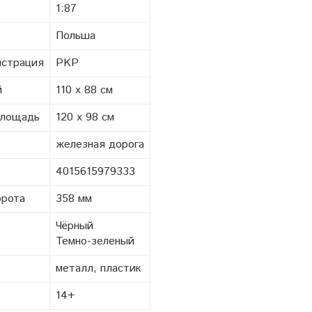
1:87
Польша
истрация
PKP
й
110 x 88 см
площадь
120 x 98 см
железная дорога
4015615979333
орота
358 мм
Чёрный
Темно-зеленый
металл, пластик
14+