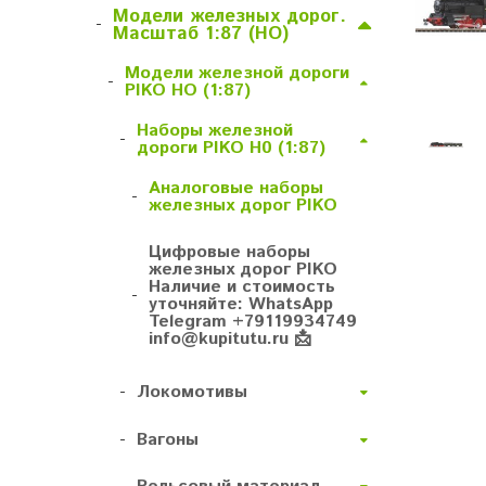
Модели железных дорог.
-
Масштаб 1:87 (HO)
Модели железной дороги
-
PIKO HO (1:87)
Наборы железной
-
дороги PIKO H0 (1:87)
Аналоговые наборы
-
железных дорог PIKO
Цифровые наборы
железных дорог PIKO
Наличие и стоимость
-
уточняйте: WhatsApp
Telegram +79119934749
info@kupitutu.ru 📩
-
Локомотивы
-
Вагоны